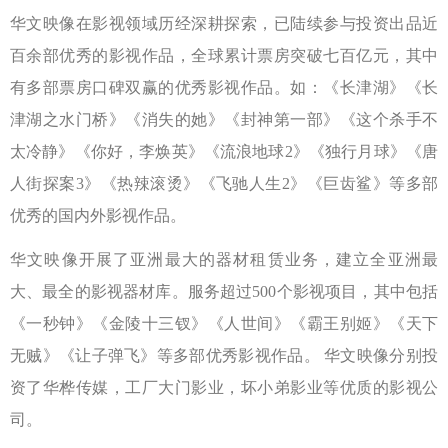
华文映像在影视领域历经深耕探索，已陆续参与投资出品近
百余部优秀的影视作品，全球累计票房突破七百亿元，其中
有多部票房口碑双赢的优秀影视作品。如：《长津湖》《长
津湖之水门桥》《消失的她》《封神第一部》《这个杀手不
太冷静》《你好，李焕英》《流浪地球2》《独行月球》《唐
人街探案3》《热辣滚烫》《飞驰人生2》《巨齿鲨》等多部
优秀的国内外影视作品。
华文映像开展了亚洲最大的器材租赁业务，建立全亚洲最
大、最全的影视器材库。服务超过500个影视项目，其中包括
《一秒钟》《金陵十三钗》《人世间》《霸王别姬》《天下
无贼》《让子弹飞》等多部优秀影视作品。 华文映像分别投
资了华桦传媒，工厂大门影业，坏小弟影业等优质的影视公
司。